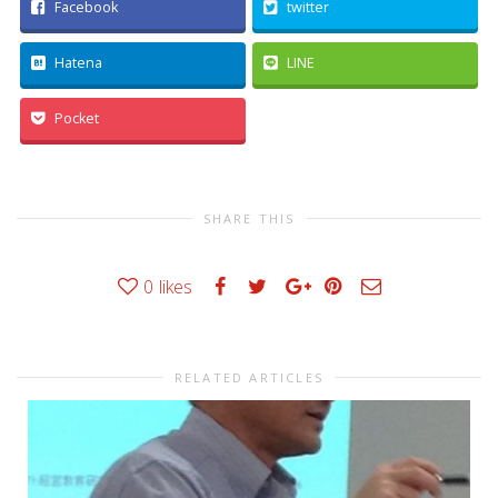
Facebook
twitter
Hatena
LINE
Pocket
SHARE THIS
0
likes
RELATED ARTICLES