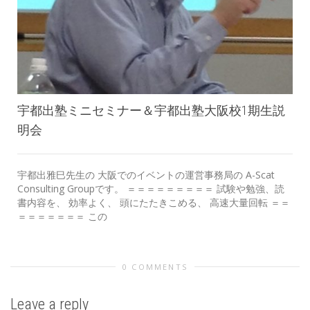
宇都出塾ミニセミナー＆宇都出塾大阪校1期生説
明会
宇都出雅巳先生の 大阪でのイベントの運営事務局の A-Scat
Consulting Groupです。 ＝＝＝＝＝＝＝＝＝ 試験や勉強、読
書内容を、 効率よく、 頭にたたきこめる、 高速大量回転 ＝＝
＝＝＝＝＝＝＝ この
0 COMMENTS
Leave a reply