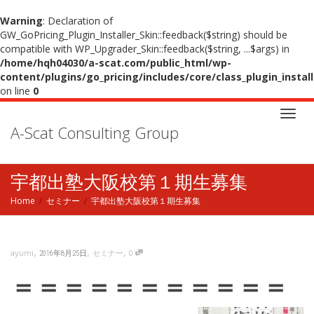
Warning
: Declaration of
GW_GoPricing_Plugin_Installer_Skin::feedback($string) should be
compatible with WP_Upgrader_Skin::feedback($string, ...$args) in
/home/hqh04030/a-scat.com/public_html/wp-
content/plugins/go_pricing/includes/core/class_plugin_instal
on line
0
A-Scat Consulting Group
Toggl
宇都出塾大阪校第１期生募集
navig
Home
セミナー
宇都出塾大阪校第１期生募集
,
,
,
セミナー
0
ayumi
2016年8月25日
＝＝＝＝＝＝＝＝＝＝＝