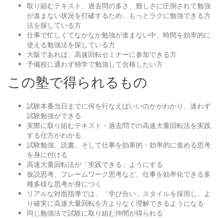
取り組むテキスト、過去問の多さ、難しさに圧倒されて勉強
が進まない状況を打破するため、もっとラクに勉強できる方
法を探している方
仕事で忙しくてなかなか勉強が進まない中、時間を効率的に
使える勉強法を探している方
大阪であれば、高速回転セミナーに参加できる方
予備校に通わず独学で勉強して合格したい方
この塾で得られるもの
試験本番当日までに何を行なえばいいのかがわかり、迷わず
試験勉強ができる
実際に取り組むテキスト・過去問での高速大量回転法を実践
する仕方がわかる
試験勉強、読書、そして仕事を効果的・効率的に進める思考
を身に付ける
高速大量回転法が「実践できる」ようにする
仮説思考、フレームワーク思考など、仕事を効率化できる多
種多様な思考が身につく
リアルな対面指導では、「学び合い」スタイルを採用し、よ
り確実に高速大量回転を方よりなく理解できるようになる
同じ勉強法で試験に取り組む仲間が得られる