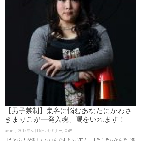
【男子禁制】集客に悩むあなたにかわさ
きまりこが一発入魂、喝をいれます！
,
,
,
2017年8月16日
セミナー
0
ayumi
【だから人が集まんないんですよヽ(`Д´)ﾉ】 「そもそもなんで（集