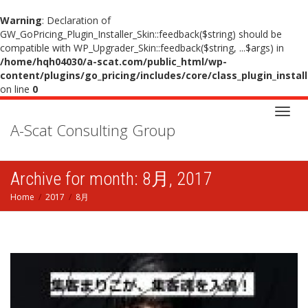
Warning
: Declaration of
GW_GoPricing_Plugin_Installer_Skin::feedback($string) should be
compatible with WP_Upgrader_Skin::feedback($string, ...$args) in
/home/hqh04030/a-scat.com/public_html/wp-
content/plugins/go_pricing/includes/core/class_plugin_instal
on line
0
A-Scat Consulting Group
Toggl
Archive for month: 8月, 2017
navig
Home
2017
8月