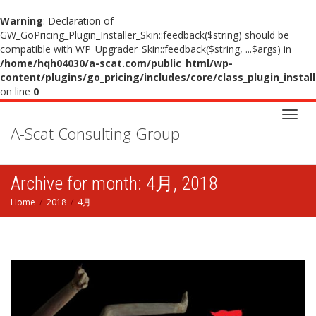
Warning
: Declaration of
GW_GoPricing_Plugin_Installer_Skin::feedback($string) should be
compatible with WP_Upgrader_Skin::feedback($string, ...$args) in
/home/hqh04030/a-scat.com/public_html/wp-
content/plugins/go_pricing/includes/core/class_plugin_instal
on line
0
A-Scat Consulting Group
Toggl
Archive for month: 4月, 2018
navig
Home
2018
4月